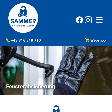
+43 316 810 710
Webshop


Fensterabsicherung