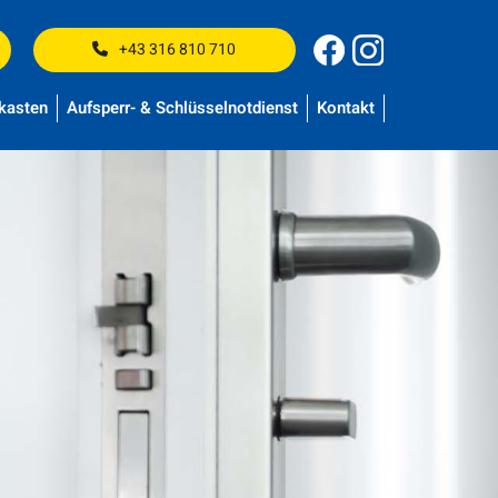
+43 316 810 710
kasten
Aufsperr- & Schlüsselnotdienst
Kontakt