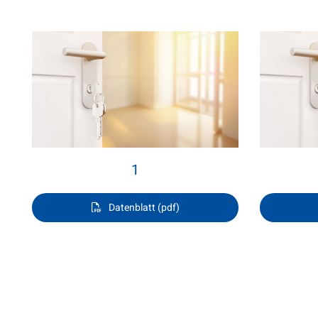
1
Datenblatt (pdf)