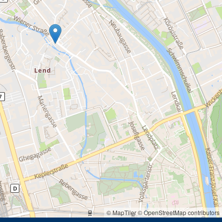
© MapTiler
© OpenStreetMap contributors